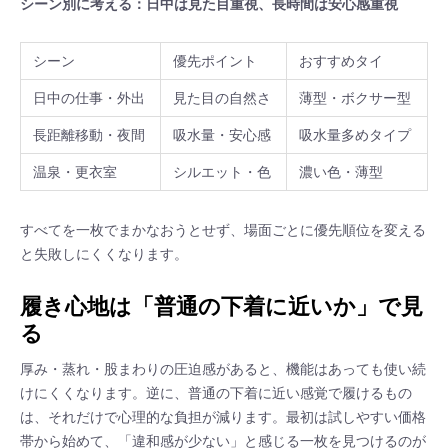
シーン別に考える：日中は見た目重視、長時間は安心感重視
シーン
優先ポイント
おすすめタイ
日中の仕事・外出
見た目の自然さ
薄型・ボクサー型
長距離移動・夜間
吸水量・安心感
吸水量多めタイプ
温泉・更衣室
シルエット・色
濃い色・薄型
すべてを一枚でまかなおうとせず、場面ごとに優先順位を変える
と失敗しにくくなります。
履き心地は「普通の下着に近いか」で見
る
厚み・蒸れ・股まわりの圧迫感があると、機能はあっても使い続
けにくくなります。逆に、普通の下着に近い感覚で履けるもの
は、それだけで心理的な負担が減ります。最初は試しやすい価格
帯から始めて、「違和感が少ない」と感じる一枚を見つけるのが