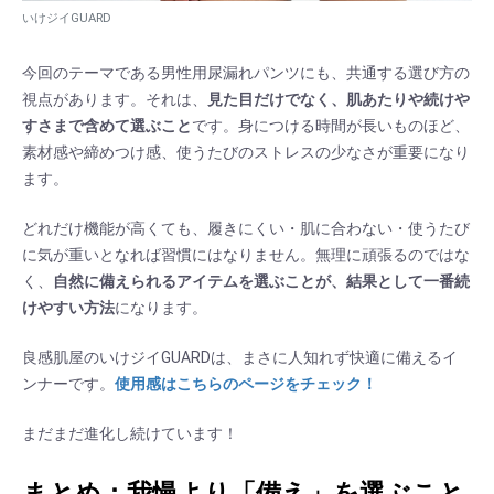
いけジイGUARD
今回のテーマである男性用尿漏れパンツにも、共通する選び方の
視点があります。それは、
見た目だけでなく、肌あたりや続けや
すさまで含めて選ぶこと
です。身につける時間が長いものほど、
素材感や締めつけ感、使うたびのストレスの少なさが重要になり
ます。
どれだけ機能が高くても、履きにくい・肌に合わない・使うたび
に気が重いとなれば習慣にはなりません。無理に頑張るのではな
く、
自然に備えられるアイテムを選ぶことが、結果として一番続
けやすい方法
になります。
良感肌屋のいけジイGUARDは、まさに人知れず快適に備えるイ
ンナーです。
使用感はこちらのページをチェック！
まだまだ進化し続けています！
まとめ：我慢より「備え」を選ぶこと